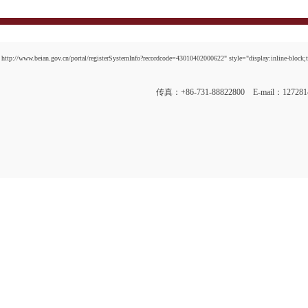
http://www.beian.gov.cn/portal/registerSystemInfo?recordcode=43010402000622" style="display:inline-block;t
传真：+86-731-88822800 E-mail：12