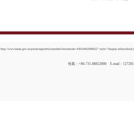
http://www.beian.gov.cn/portal/registerSystemInfo?recordcode=43010402000622" style="display:inline-block;t
传真：+86-731-88822800 E-mail：12