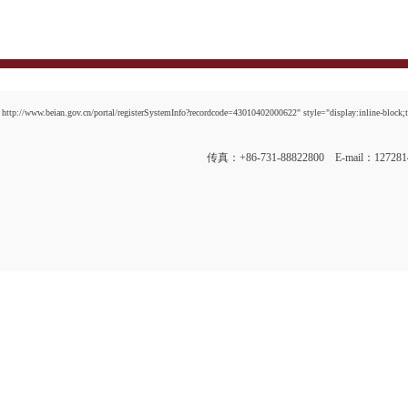
http://www.beian.gov.cn/portal/registerSystemInfo?recordcode=43010402000622" style="display:inline-block;t
传真：+86-731-88822800 E-mail：12