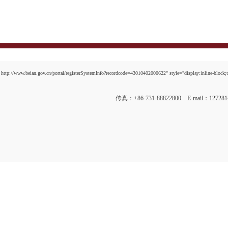
http://www.beian.gov.cn/portal/registerSystemInfo?recordcode=43010402000622" style="display:inline-block;t
传真：+86-731-88822800 E-mail：12