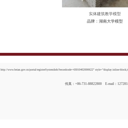
实体建筑教学模型
品牌：
湖南大学模型
http://www.beian.gov.cn/portal/registerSystemInfo?recordcode=43010402000622" style="display:inline-block;t
传真：+86-731-88822800 E-mail：12