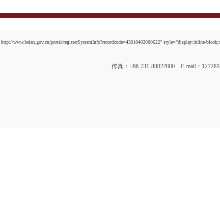
http://www.beian.gov.cn/portal/registerSystemInfo?recordcode=43010402000622" style="display:inline-block;t
传真：+86-731-88822800 E-mail：12