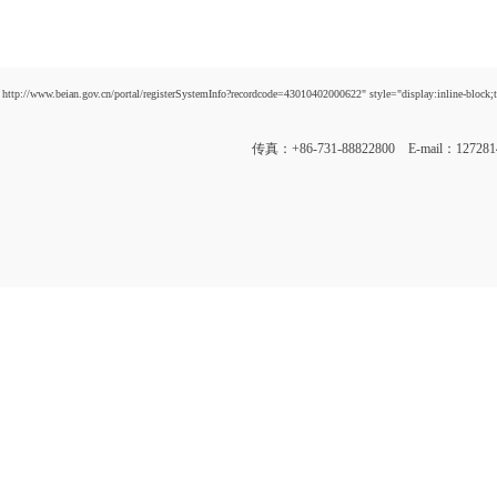
http://www.beian.gov.cn/portal/registerSystemInfo?recordcode=43010402000622" style="display:inline-block;t
传真：+86-731-88822800 E-mail：12