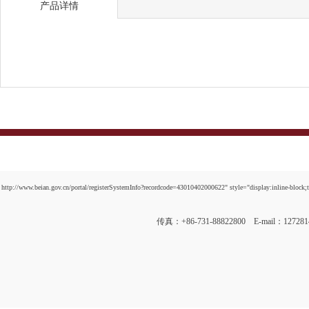
产品详情
http://www.beian.gov.cn/portal/registerSystemInfo?recordcode=43010402000622" style="display:inline-block;t
传真：+86-731-88822800 E-mail：12