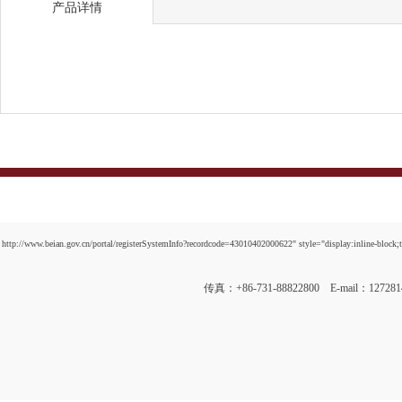
产品详情
http://www.beian.gov.cn/portal/registerSystemInfo?recordcode=43010402000622" style="display:inline-block;t
传真：+86-731-88822800 E-mail：12