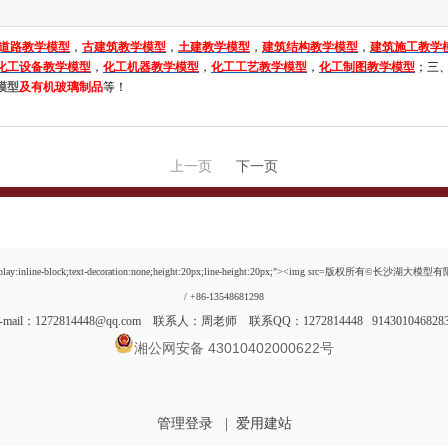
道路教学模型
，
古建筑教学模型
，
土建教学模型
，
建筑结构教学模型
，
建筑施工教学
化工设备教学模型
，
化工机器教学模型
，
化工工艺教学模型
，
化工制图教学模型
；三
模型
及
有机玻璃制品
等！
上一页
下一页
lay:inline-block;text-decoration:none;height:20px;line-height:20px;"><img src=
版权所有©长沙湖大模型有限公司 
/ +86-13548681298
E-mail：1272814448@qq.com 联系人：周老师 联系QQ：1272814448 91430104682
湘公网安备 43010402000622号
管理登录
爱用建站