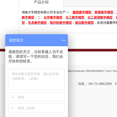
产品介绍
湖南大学模型有限公司专业生产:一、
建筑教学模型
，
桥梁教学模型
，
教学模型
；二、
化学教学模型
，
化工教学模型
，
化工原理教学模型
，
型
，
夹具教学模型
，
陈列柜教学模型
，
液压教学模型
，
各类
沙盘教学
请您留言
感谢您的关注，当前客服人员不在
线，请填写一下您的信息，我们会
尽快和您联系。
http://www.beian.gov.cn/portal/registerSystemInfo?recordcode=43010402000622" style="disp
传真：+86-731-88822800 