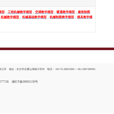
模型
，
工程机械教学模型
，
空调教学模型
，
暖通教学模型
，
建筑制图
、
机械教学模型
，
机械基础教学模型
，
机械制图教学模型
，
模具教学模
地址：长沙市岳麓山湖南大学内 电话：+86-731-88822800 / +86-13807480905
837771B
湘ICP备09003138号